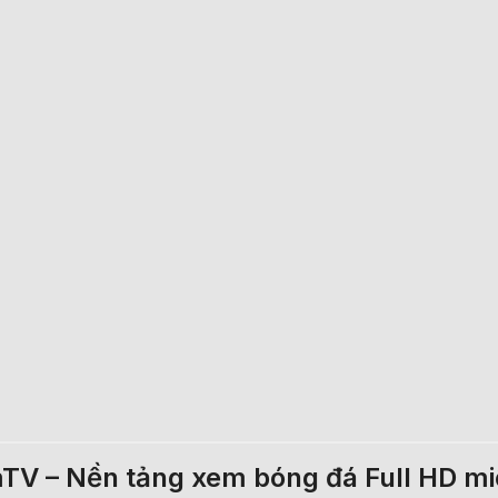
TV – Nền tảng xem bóng đá Full HD mi