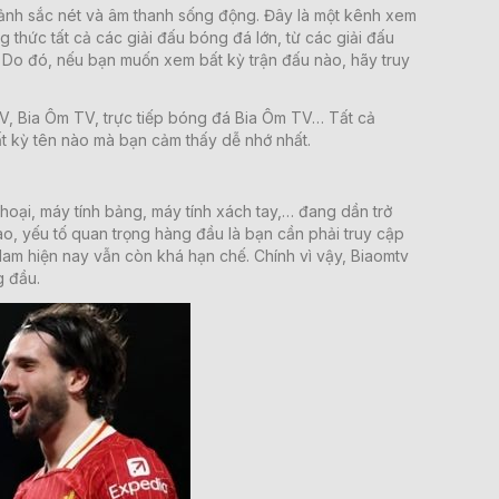
h ảnh sắc nét và âm thanh sống động. Đây là một kênh xem
thức tất cả các giải đấu bóng đá lớn, từ các giải đấu
 Do đó, nếu bạn muốn xem bất kỳ trận đấu nào, hãy truy
TV, Bia Ôm TV, trực tiếp bóng đá Bia Ôm TV… Tất cả
ất kỳ tên nào mà bạn cảm thấy dễ nhớ nhất.
thoại, máy tính bảng, máy tính xách tay,… đang dần trở
ao, yếu tố quan trọng hàng đầu là bạn cần phải truy cập
am hiện nay vẫn còn khá hạn chế. Chính vì vậy, Biaomtv
g đầu.