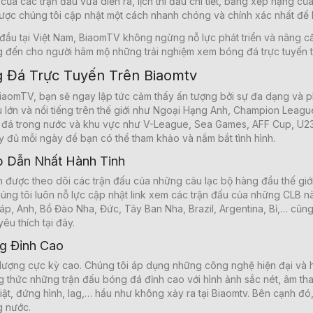
 của các trận đấu vừa diễn ra, lịch thi đấu chi tiết, bảng xếp hạng c
được chúng tôi cập nhật một cách nhanh chóng và chính xác nhất để 
 đầu tại Việt Nam, BiaomTV không ngừng nỗ lực phát triển và nâng cấp
đến cho người hâm mộ những trải nghiệm xem bóng đá trực tuyến tốt 
 Đá Trực Tuyến Trên Biaomtv
BiaomTV, bạn sẽ ngay lập tức cảm thấy ấn tượng bởi sự đa dạng và 
u lớn và nổi tiếng trên thế giới như Ngoại Hạng Anh, Champion League
 đá trong nước và khu vực như V-League, Sea Games, AFF Cup, U2
y đủ mỗi ngày để bạn có thể tham khảo và nắm bắt tình hình.
p Dẫn Nhất Hành Tinh
ược theo dõi các trận đấu của những câu lạc bộ hàng đầu thế giới 
ng tôi luôn nỗ lực cập nhật link xem các trận đấu của những CLB nà
p, Anh, Bồ Đào Nha, Đức, Tây Ban Nha, Brazil, Argentina, Bỉ,… cũng
êu thích tại đây.
g Đỉnh Cao
ất lượng cực kỳ cao. Chúng tôi áp dụng những công nghệ hiện đại v
 thức những trận đấu bóng đá đỉnh cao với hình ảnh sắc nét, âm tha
ật, đứng hình, lag,… hầu như không xảy ra tại Biaomtv. Bên cạnh đó
g nước.