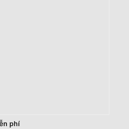
ễn phí