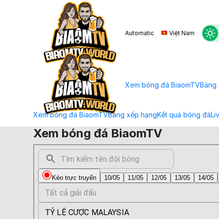
Automatic
Việt Nam
Xem bóng đá BiaomTV
Bảng 
Xem bóng đá BiaomTV
Bảng xếp hạng
Kết quả bóng đá
Li
Xem bóng đá BiaomTV