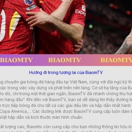
Hướng đi trong tương lai của BiaomTV
g chuyên gia bóng đá hàng đầu tại Việt Nam, cùng với đội ngũ kỹ th
 bậc trong việc xây dựng và phát triển nền tảng. Cơ sở hạ tầng c
 Do đó, chỉ trong một thời gian ngắn, BiaomTV đã nhanh chóng thu hút
 lên hàng đầu”. Khi đến với BiaomTV, bạn sẽ dễ dàng tìm thấy đường 
m trực tiếp bóng đá cho tất cả các giải đấu lớn và hấp dẫn nhất hà
p, Copa America,… Các đường link được BiaomTV cung cấp luôn đảm b
 Việt hấp dẫn và kích thước màn hình chuẩn.
ất lượng cao, Biaomtv còn cung cấp cho bạn những thông tin hữu ích