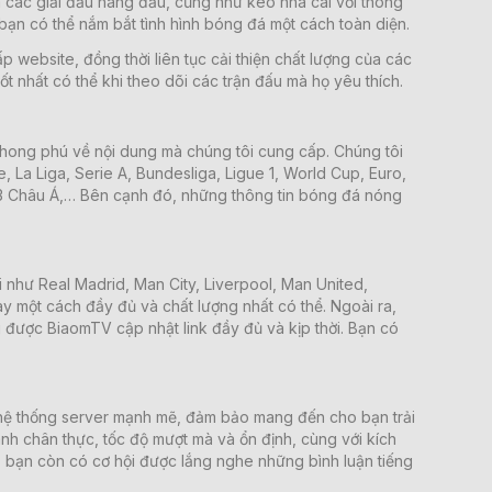
ủa các giải đấu hàng đầu, cũng như kèo nhà cái với thông
bạn có thể nắm bắt tình hình bóng đá một cách toàn diện.
 website, đồng thời liên tục cải thiện chất lượng của các
nhất có thể khi theo dõi các trận đấu mà họ yêu thích.
phong phú về nội dung mà chúng tôi cung cấp. Chúng tôi
, La Liga, Serie A, Bundesliga, Ligue 1, World Cup, Euro,
3 Châu Á,… Bên cạnh đó, những thông tin bóng đá nóng
như Real Madrid, Man City, Liverpool, Man United,
y một cách đầy đủ và chất lượng nhất có thể. Ngoài ra,
 được BiaomTV cập nhật link đầy đủ và kịp thời. Bạn có
à hệ thống server mạnh mẽ, đảm bảo mang đến cho bạn trải
nh chân thực, tốc độ mượt mà và ổn định, cùng với kích
, bạn còn có cơ hội được lắng nghe những bình luận tiếng