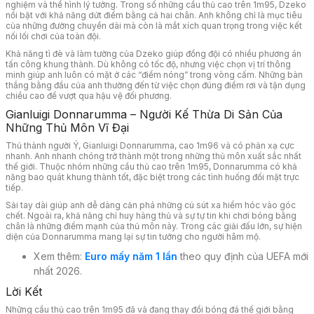
nghiệm và thể hình lý tưởng. Trong số những cầu thủ cao trên 1m95, Dzeko
nổi bật với khả năng dứt điểm bằng cả hai chân. Anh không chỉ là mục tiêu
của những đường chuyền dài mà còn là mắt xích quan trọng trong việc kết
nối lối chơi của toàn đội.
Khả năng tì đè và làm tường của Dzeko giúp đồng đội có nhiều phương án
tấn công khung thành. Dù không có tốc độ, nhưng việc chọn vị trí thông
minh giúp anh luôn có mặt ở các “điểm nóng” trong vòng cấm. Những bàn
thắng bằng đầu của anh thường đến từ việc chọn đúng điểm rơi và tận dụng
chiều cao để vượt qua hậu vệ đối phương.
Gianluigi Donnarumma – Người Kế Thừa Di Sản Của
Những Thủ Môn Vĩ Đại
Thủ thành người Ý, Gianluigi Donnarumma, cao 1m96 và có phản xạ cực
nhanh. Anh nhanh chóng trở thành một trong những thủ môn xuất sắc nhất
thế giới. Thuộc nhóm những cầu thủ cao trên 1m95, Donnarumma có khả
năng bao quát khung thành tốt, đặc biệt trong các tình huống đối mặt trực
tiếp.
Sải tay dài giúp anh dễ dàng cản phá những cú sút xa hiểm hóc vào góc
chết. Ngoài ra, khả năng chỉ huy hàng thủ và sự tự tin khi chơi bóng bằng
chân là những điểm mạnh của thủ môn này. Trong các giải đấu lớn, sự hiện
diện của Donnarumma mang lại sự tin tưởng cho người hâm mộ.
Xem thêm:
Euro mấy năm 1 lần
theo quy định của UEFA mới
nhất 2026.
Lời Kết
Những cầu thủ cao trên 1m95 đã và đang thay đổi bóng đá thế giới bằng