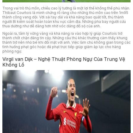
Trong vai trò thủ môn, chiều cao lý tưởng là một lợi thế không thể phủ nhận.
Thibaut Courtois là minh chứng rõ ràng cho những thủ môn cao trên 1m95
thành công vang dội. Với sải tay dài và khả năng bao quát tốt, thủ thành
người Bỉ kiểm soát hoàn toàn khu vực cấm địa. Những pha bay người cứu
thua dường như dễ dàng hơn nhờ vóc dáng đồ sộ của anh.
Ngoài ra, tâm lý vững vàng và khả năng ra vào hợp lý giúp Courtois trở
thành chốt chặn đáng tin cậy. Những cầu thủ khác thường cảm thấy khung
thành trở nên nhỏ bé khi đối mặt với anh. Việc làm chủ không gian trong các
tình huống phạt góc hoặc đá phạt trực tiếp giúp giảm áp lực cho hàng
phòng ngự.
Virgil van Dijk – Nghệ Thuật Phòng Ngự Của Trung Vệ
Khổng Lồ