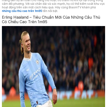
mang đến sự an toàn cho hàng thủ hoặc trở thành vũ khí lợi hại trong vòng
cấm đối phương. Với sải chân dài và sức mạnh, họ có thể kiểm soát khu vực
hoạt động trên sân một cách hiệu quả. Hãy cùng BiaomTV khám phá
những cầu thủ cao trên 1m95
tên nổi bật.
Erling Haaland – Tiêu Chuẩn Mới Của Những Cầu Thủ
Có Chiều Cao Trên 1m95