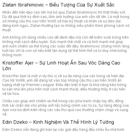
Zlatan Ibrahimovic – Biểu Tượng Của Sự Xuất Sắc
Nhắc đến tiền đạo cao lớn mà bỏ qua Zlatan Ibrahimovic thì thật thiếu sót.
Dù đã qua thời kỳ đỉnh cao, tầm ảnh hưởng của anh vẫn rất lớn. Là một trong
số những cầu thủ cao trên 1m95 sở hữu kỹ thuật cá nhân và sự dẻo dai
đáng kinh ngạc, Zlatan thường tạo ra những siêu phẩm theo phong cách võ
thuật.
Anh không chỉ dùng chiều cao để đánh đầu mà còn để kiểm soát bóng trên
không một cách điêu luyện. Sức mạnh thể chất và cá tính mạnh mẽ giúp
anh luôn chiếm ưu thế trong các cuộc đối đầu. Ibrahimovic chứng minh rằng
tuổi tác chỉ là con số nếu biết tận dụng lợi thế hình thể và tư duy chơi bóng
thông minh.
Kristoffer Ajer – Sự Linh Hoạt Ẩn Sau Vóc Dáng Cao
Lớn
Kristoffer Ajer là một ví dụ thú vị về sự đa năng của các trung vệ hiện đại.
Cao tới 1m98, anh dễ dàng lọt vào top những cầu thủ cao trên 1m95 ấn
tượng nhất tại Premier League. Điều đặc biệt ở Ajer là khả năng kéo bóng
từ sân nhà lên phía trên một cách thanh thoát, điều thường thấy ở các tiền
vệ tài hoa.
Chiều cao giúp anh chiếm ưu thế trong các pha tranh chấp tay đôi, đồng
thời sải chân dài cho phép anh tắc bóng chính xác từ xa. Sự năng động của
Ajer xóa bỏ định kiến rằng các cầu thủ quá cao thường chậm chạp và vụng
về.
Edin Dzeko – Kinh Nghiệm Và Thể Hình Lý Tưởng
Edin Dzeko vẫn đang ghi bàn tại các giải đấu hàng đầu châu Âu nhờ kinh