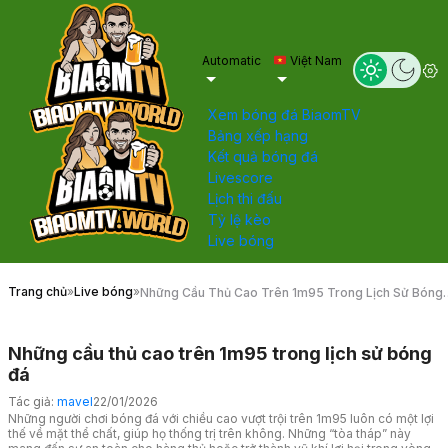
Automatic
Việt Nam
Xem bóng đá BiaomTV
Bảng xếp hạng
Kết quả bóng đá
Livescore
Lịch thi đấu
Tỷ lệ kèo
Live bóng
Trang chủ
»
Live bóng
»
Những Cầu Thủ Cao Trên 1m95 Trong Lịch Sử Bóng
Đá
Những cầu thủ cao trên 1m95 trong lịch sử bóng
đá
Tác giả:
mavel
22/01/2026
Những người chơi bóng đá với chiều cao vượt trội trên 1m95 luôn có một lợi
thế về mặt thể chất, giúp họ thống trị trên không. Những “tòa tháp” này