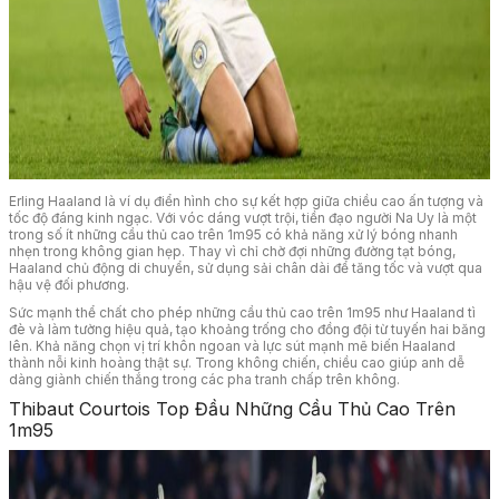
Erling Haaland là ví dụ điển hình cho sự kết hợp giữa chiều cao ấn tượng và
tốc độ đáng kinh ngạc. Với vóc dáng vượt trội, tiền đạo người Na Uy là một
trong số ít những cầu thủ cao trên 1m95 có khả năng xử lý bóng nhanh
nhẹn trong không gian hẹp. Thay vì chỉ chờ đợi những đường tạt bóng,
Haaland chủ động di chuyển, sử dụng sải chân dài để tăng tốc và vượt qua
hậu vệ đối phương.
Sức mạnh thể chất cho phép những cầu thủ cao trên 1m95 như Haaland tì
đè và làm tường hiệu quả, tạo khoảng trống cho đồng đội từ tuyến hai băng
lên. Khả năng chọn vị trí khôn ngoan và lực sút mạnh mẽ biến Haaland
thành nỗi kinh hoàng thật sự. Trong không chiến, chiều cao giúp anh dễ
dàng giành chiến thắng trong các pha tranh chấp trên không.
Thibaut Courtois Top Đầu Những Cầu Thủ Cao Trên
1m95