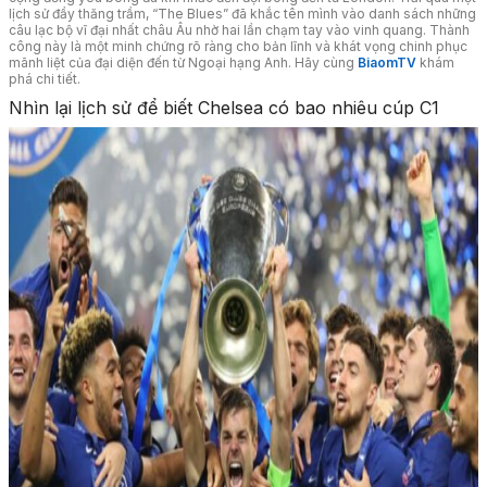
lịch sử đầy thăng trầm, “The Blues” đã khắc tên mình vào danh sách những
câu lạc bộ vĩ đại nhất châu Âu nhờ hai lần chạm tay vào vinh quang. Thành
công này là một minh chứng rõ ràng cho bản lĩnh và khát vọng chinh phục
mãnh liệt của đại diện đến từ Ngoại hạng Anh. Hãy cùng
BiaomTV
khám
phá chi tiết.
Nhìn lại lịch sử để biết Chelsea có bao nhiêu cúp C1