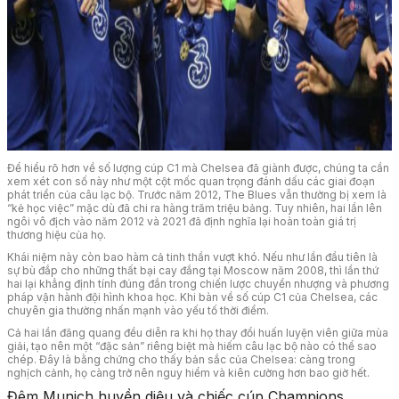
Để hiểu rõ hơn về số lượng cúp C1 mà Chelsea đã giành được, chúng ta cần
xem xét con số này như một cột mốc quan trọng đánh dấu các giai đoạn
phát triển của câu lạc bộ. Trước năm 2012, The Blues vẫn thường bị xem là
“kẻ học việc” mặc dù đã chi ra hàng trăm triệu bảng. Tuy nhiên, hai lần lên
ngôi vô địch vào năm 2012 và 2021 đã định nghĩa lại hoàn toàn giá trị
thương hiệu của họ.
Khái niệm này còn bao hàm cả tinh thần vượt khó. Nếu như lần đầu tiên là
sự bù đắp cho những thất bại cay đắng tại Moscow năm 2008, thì lần thứ
hai lại khẳng định tính đúng đắn trong chiến lược chuyển nhượng và phương
pháp vận hành đội hình khoa học. Khi bàn về số cúp C1 của Chelsea, các
chuyên gia thường nhấn mạnh vào yếu tố thời điểm.
Cả hai lần đăng quang đều diễn ra khi họ thay đổi huấn luyện viên giữa mùa
giải, tạo nên một “đặc sản” riêng biệt mà hiếm câu lạc bộ nào có thể sao
chép. Đây là bằng chứng cho thấy bản sắc của Chelsea: càng trong
nghịch cảnh, họ càng trở nên nguy hiểm và kiên cường hơn bao giờ hết.
Đêm Munich huyền diệu và chiếc cúp Champions