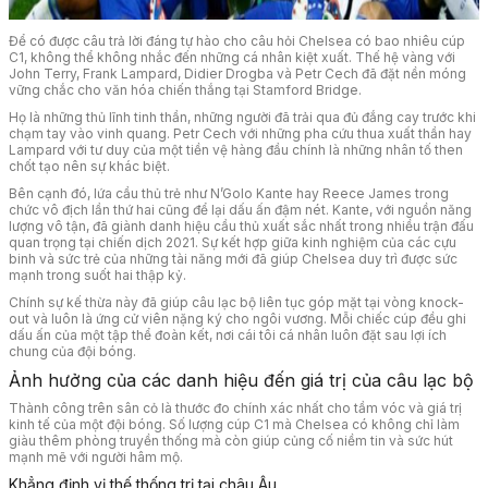
Để có được câu trả lời đáng tự hào cho câu hỏi Chelsea có bao nhiêu cúp
C1, không thể không nhắc đến những cá nhân kiệt xuất. Thế hệ vàng với
John Terry, Frank Lampard, Didier Drogba và Petr Cech đã đặt nền móng
vững chắc cho văn hóa chiến thắng tại Stamford Bridge.
Họ là những thủ lĩnh tinh thần, những người đã trải qua đủ đắng cay trước khi
chạm tay vào vinh quang. Petr Cech với những pha cứu thua xuất thần hay
Lampard với tư duy của một tiền vệ hàng đầu chính là những nhân tố then
chốt tạo nên sự khác biệt.
Bên cạnh đó, lứa cầu thủ trẻ như N’Golo Kante hay Reece James trong
chức vô địch lần thứ hai cũng để lại dấu ấn đậm nét. Kante, với nguồn năng
lượng vô tận, đã giành danh hiệu cầu thủ xuất sắc nhất trong nhiều trận đấu
quan trọng tại chiến dịch 2021. Sự kết hợp giữa kinh nghiệm của các cựu
binh và sức trẻ của những tài năng mới đã giúp Chelsea duy trì được sức
mạnh trong suốt hai thập kỷ.
Chính sự kế thừa này đã giúp câu lạc bộ liên tục góp mặt tại vòng knock-
out và luôn là ứng cử viên nặng ký cho ngôi vương. Mỗi chiếc cúp đều ghi
dấu ấn của một tập thể đoàn kết, nơi cái tôi cá nhân luôn đặt sau lợi ích
chung của đội bóng.
Ảnh hưởng của các danh hiệu đến giá trị của câu lạc bộ
Thành công trên sân cỏ là thước đo chính xác nhất cho tầm vóc và giá trị
kinh tế của một đội bóng. Số lượng cúp C1 mà Chelsea có không chỉ làm
giàu thêm phòng truyền thống mà còn giúp củng cố niềm tin và sức hút
mạnh mẽ với người hâm mộ.
Khẳng định vị thế thống trị tại châu Âu