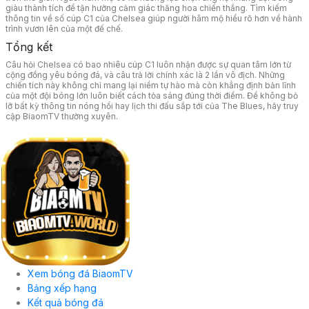
giàu thành tích để tận hưởng cảm giác thăng hoa chiến thắng. Tìm kiếm
thông tin về số cúp C1 của Chelsea giúp người hâm mộ hiểu rõ hơn về hành
trình vươn lên của một đế chế.
Tổng kết
Câu hỏi Chelsea có bao nhiêu cúp C1 luôn nhận được sự quan tâm lớn từ
cộng đồng yêu bóng đá, và câu trả lời chính xác là 2 lần vô địch. Những
chiến tích này không chỉ mang lại niềm tự hào mà còn khẳng định bản lĩnh
của một đội bóng lớn luôn biết cách tỏa sáng đúng thời điểm. Để không bỏ
lỡ bất kỳ thông tin nóng hổi hay lịch thi đấu sắp tới của The Blues, hãy truy
cập BiaomTV thường xuyên.
Xem bóng đá BiaomTV
Bảng xếp hạng
Kết quả bóng đá