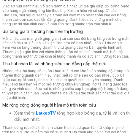
Việc sở hữu danh hiệu vô địch danh giá nhất lục địa già giúp đội bóng bước
vào hàng ngũ những ông lớn thực thụ. Khi tìm hiểu về số cúp C1 của
Chelsea, mọi người sẽ thấy sự thay đổi diện mạo hoàn toàn của đội bóng
thành London sau các lần đăng quang. Danh hiệu này chứng minh cho
năng lực thi đấu đỉnh cao và bản lĩnh trong những trận cầu sinh tử.
Gia tăng giá trị thương hiệu trên thị trường
Mỗi chiếc cúp mang về giúp giá trị tài sản của đội bóng tăng vọt trong mắt
các nhà đầu tư. Câu hỏi về việc Chelsea có bao nhiêu cúp C1 thường đi
kèm với sự tăng trưởng doanh thu từ quảng cáo và bản quyền hình ảnh.
Thương hiệu gắn liền với chiến thắng luôn có sức hút mạnh mẽ, biến đội
bóng thành một thực thể kinh tế hùng mạnh và có sức ảnh hưởng toàn cầu.
Thu hút nhân tài và những siêu sao đẳng cấp thế giới
Những cầu thủ hàng đầu luôn khao khát được khoác áo những đội bóng có
truyền thống giành danh hiệu. Việc biết rõ Chelsea có bao nhiêu cúp C1
giúp các ngôi sao tự tin hơn khi đưa ra quyết định chuyển nhượng. Danh
hiệu là lời hứa hẹn về một môi trường chuyên nghiệp, nơi tài năng được tỏa
sáng và vinh danh. Sức hút từ những chiếc cúp bạc giúp đội bóng dễ dàng
thuyết phục các huấn luyện viên tài ba và cầu thủ xuất sắc nhất thế giới gia
nhập đội hình.
Mở rộng cộng đồng người hâm mộ trên toàn cầu
Xem thêm:
LatkeoTV
tổng hợp kèo bóng đá, tỷ lệ và lịch thi
đấu mới nhất.
Thành công rực rỡ là thỏi nam châm thu hút sự quan tâm từ khắp mọi nơi
trên thế giới. Người hâm mộ có xu hướng lựa chọn ủng hộ những đội bóng