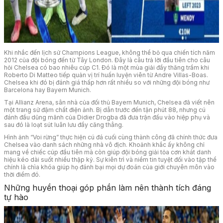
Khi nhắc đến lịch sử Champions League, không thể bỏ qua chiến tích năm
2012 của đội bóng đến từ Tây London. Đây là câu trả lời đầu tiên cho câu
hỏi Chelsea có bao nhiêu cúp C1. Đó là một mùa giải đầy thăng trầm khi
Roberto Di Matteo tiếp quản vị trí huấn luyện viên từ Andre Villas-Boas.
Chelsea khi đó bị đánh giá thấp hơn rất nhiều so với những đội bóng như
Barcelona hay Bayern Munich.
Tại Allianz Arena, sân nhà của đối thủ Bayern Munich, Chelsea đã viết nên
một trang sử đậm chất điện ảnh. Bị dẫn trước đến tận phút 88, nhưng cú
đánh đầu dũng mãnh của Didier Drogba đã đưa trận đấu vào hiệp phụ và
sau đó là loạt sút luân lưu đầy căng thẳng.
Hình ảnh “Voi rừng” thực hiện cú đá cuối cùng thành công đã chính thức đưa
Chelsea vào danh sách những nhà vô địch. Khoảnh khắc ấy không chỉ
mang về chiếc cúp đầu tiên mà còn giúp đội bóng giải tỏa cơn khát danh
hiệu kéo dài suốt nhiều thập kỷ. Sự kiên trì và niềm tin tuyệt đối vào tập thể
chính là chìa khóa giúp họ đánh bại mọi dự đoán của giới chuyên môn vào
thời điểm đó.
Những huyền thoại góp phần làm nên thành tích đáng
tự hào