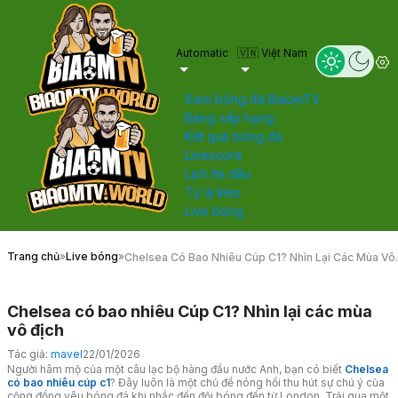
Automatic
🇻🇳 Việt Nam
Xem bóng đá BiaomTV
Bảng xếp hạng
Kết quả bóng đá
Livescore
Lịch thi đấu
Tỷ lệ kèo
Live bóng
Trang chủ
»
Live bóng
»
Chelsea Có Bao Nhiêu Cúp C1? Nhìn Lại Các Mùa Vô
Địch
Chelsea có bao nhiêu Cúp C1? Nhìn lại các mùa
vô địch
Tác giả:
mavel
22/01/2026
Người hâm mộ của một câu lạc bộ hàng đầu nước Anh, bạn có biết
Chelsea
có bao nhiêu cúp c1
? Đây luôn là một chủ đề nóng hổi thu hút sự chú ý của
cộng đồng yêu bóng đá khi nhắc đến đội bóng đến từ London. Trải qua một